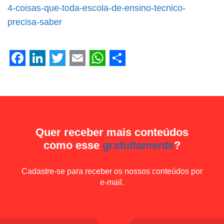
Facebook
LinkedIn
Twitter
Email
WhatsApp
Share
4-coisas-que-toda-escola-de-ensino-tecnico-
precisa-saber
Facebook
LinkedIn
Twitter
Email
WhatsApp
Share
Quer receber mais conteúdos
como esse
gratuitamente
?
Cadastre-se para receber os nossos conteúdos por
e-mail.