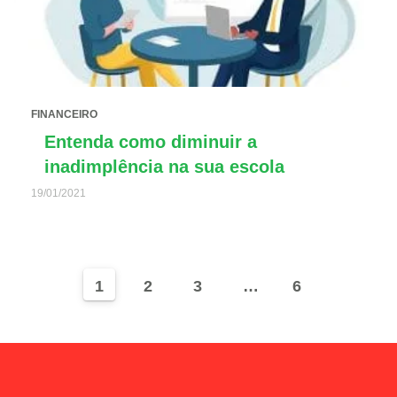
FINANCEIRO
Entenda como diminuir a
inadimplência na sua escola
19/01/2021
1
2
3
…
6