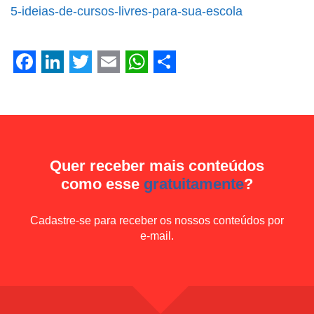
Facebook
LinkedIn
Twitter
Email
WhatsApp
Share
5-ideias-de-cursos-livres-para-sua-escola
Facebook
LinkedIn
Twitter
Email
WhatsApp
Share
Quer receber mais conteúdos
como esse
gratuitamente
?
Cadastre-se para receber os nossos conteúdos por
e-mail.