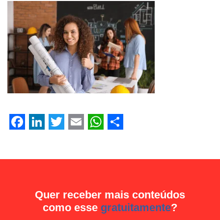
Facebook
LinkedIn
Twitter
Email
WhatsApp
Share
Facebook
LinkedIn
Twitter
Email
WhatsApp
Share
Quer receber mais conteúdos
como esse
gratuitamente
?