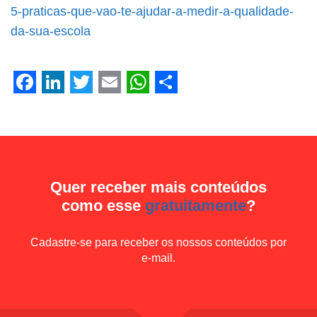
Facebook
LinkedIn
Twitter
Email
WhatsApp
Share
5-praticas-que-vao-te-ajudar-a-medir-a-qualidade-
da-sua-escola
Facebook
LinkedIn
Twitter
Email
WhatsApp
Share
Quer receber mais conteúdos
como esse
gratuitamente
?
Cadastre-se para receber os nossos conteúdos por
e-mail.