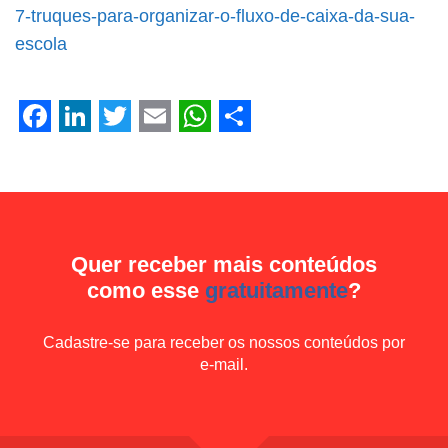
Facebook
LinkedIn
Twitter
Email
WhatsApp
Share
7-truques-para-organizar-o-fluxo-de-caixa-da-sua-
escola
Facebook
LinkedIn
Twitter
Email
WhatsApp
Share
Quer receber mais conteúdos
como esse
gratuitamente
?
Cadastre-se para receber os nossos conteúdos por
e-mail.