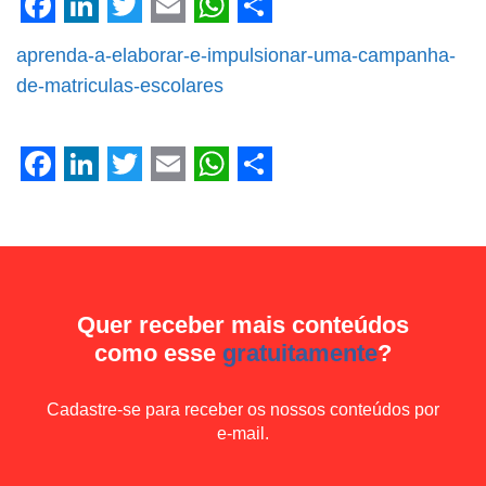
Facebook
LinkedIn
Twitter
Email
WhatsApp
Share
aprenda-a-elaborar-e-impulsionar-uma-campanha-
de-matriculas-escolares
Facebook
LinkedIn
Twitter
Email
WhatsApp
Share
Quer receber mais conteúdos
como esse
gratuitamente
?
Cadastre-se para receber os nossos conteúdos por
e-mail.