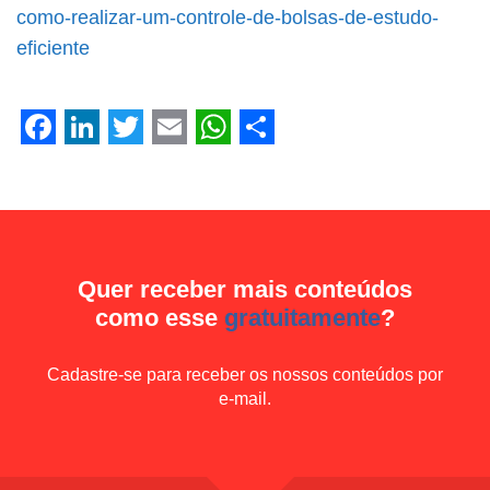
Facebook
LinkedIn
Twitter
Email
WhatsApp
Share
como-realizar-um-controle-de-bolsas-de-estudo-
eficiente
Facebook
LinkedIn
Twitter
Email
WhatsApp
Share
Quer receber mais conteúdos
como esse
gratuitamente
?
Cadastre-se para receber os nossos conteúdos por
e-mail.