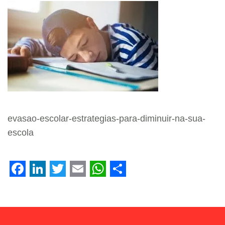
Facebook
LinkedIn
Twitter
Email
WhatsApp
Share
evasao-escolar-estrategias-para-diminuir-na-sua-
escola
Facebook
LinkedIn
Twitter
Email
WhatsApp
Share