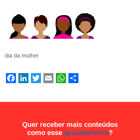
dia da mulher
Facebook
LinkedIn
Twitter
Email
WhatsApp
Share
Quer receber mais conteúdos
como esse
gratuitamente
?