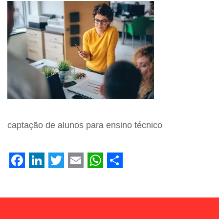
Facebook
LinkedIn
Twitter
Email
WhatsApp
Share
captação de alunos para ensino técnico
Facebook
LinkedIn
Twitter
Email
WhatsApp
Share