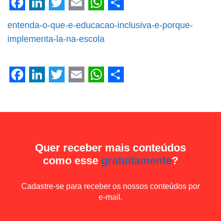
Facebook
LinkedIn
Twitter
Email
WhatsApp
Share
entenda-o-que-e-educacao-inclusiva-e-porque-
implementa-la-na-escola
Facebook
LinkedIn
Twitter
Email
WhatsApp
Share
Quer receber mais conteúdos
como esse
gratuitamente
?
Cadastre-se para receber os nossos conteúdos por
e-mail.