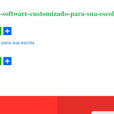
-software-customizado-para-sua-esco
l
hatsApp
Share
-para-sua-escola
l
hatsApp
Share