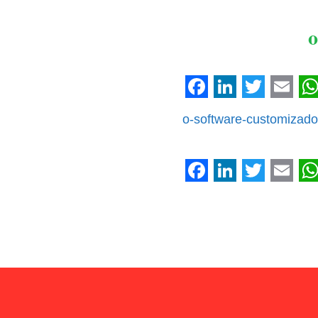
o
Facebook
LinkedIn
Twitter
Emai
W
o-software-customizado
Facebook
LinkedIn
Twitter
Emai
W