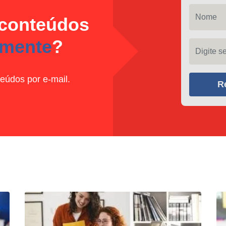
Nome
 conteúdos
amente
?
Digite seu
eúdos por e-mail.
R