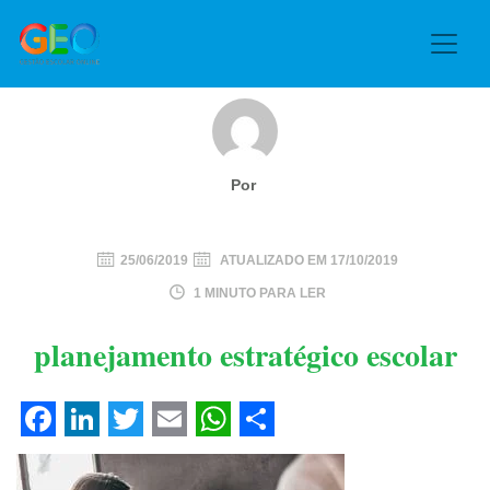
Por
25/06/2019
ATUALIZADO EM
17/10/2019
1 MINUTO PARA LER
planejamento estratégico escolar
Facebook
LinkedIn
Twitter
Email
WhatsApp
Share