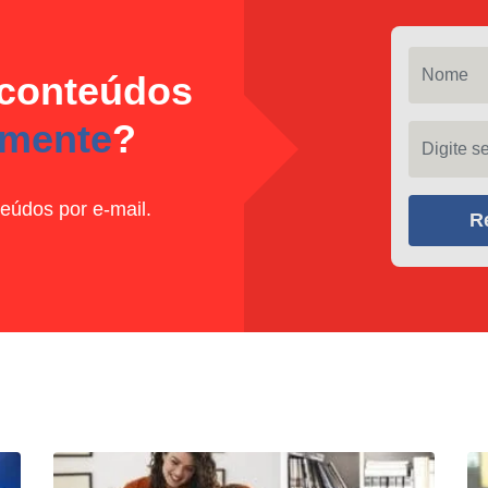
Nome
 conteúdos
amente
?
Digite seu
eúdos por e-mail.
R