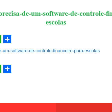
precisa-de-um-software-de-controle-fi
escolas
l
hatsApp
Share
e-um-software-de-controle-financeiro-para-escolas
l
hatsApp
Share