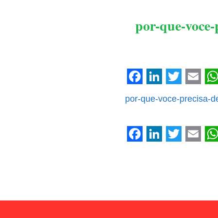
por-que-voce-
Facebook
LinkedIn
Twitter
Emai
W
por-que-voce-precisa-d
Facebook
LinkedIn
Twitter
Emai
W