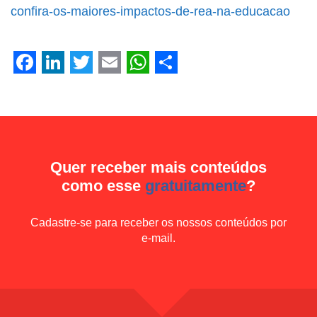
Facebook
LinkedIn
Twitter
Email
WhatsApp
Share
confira-os-maiores-impactos-de-rea-na-educacao
Facebook
LinkedIn
Twitter
Email
WhatsApp
Share
Quer receber mais conteúdos
como esse
gratuitamente
?
Cadastre-se para receber os nossos conteúdos por
e-mail.