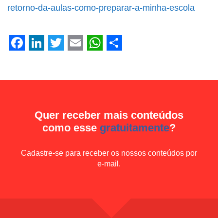
Facebook
LinkedIn
Twitter
Email
WhatsApp
Share
retorno-da-aulas-como-preparar-a-minha-escola
Facebook
LinkedIn
Twitter
Email
WhatsApp
Share
Quer receber mais conteúdos
como esse
gratuitamente
?
Cadastre-se para receber os nossos conteúdos por
e-mail.