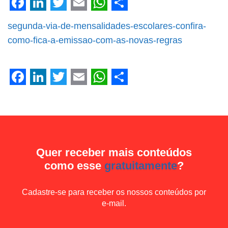
Facebook
LinkedIn
Twitter
Email
WhatsApp
Share
segunda-via-de-mensalidades-escolares-confira-
como-fica-a-emissao-com-as-novas-regras
Facebook
LinkedIn
Twitter
Email
WhatsApp
Share
Quer receber mais conteúdos
como esse
gratuitamente
?
Cadastre-se para receber os nossos conteúdos por
e-mail.