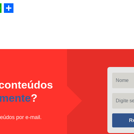
l
hatsApp
Share
Nome
 conteúdos
amente
?
Digite seu
eúdos por e-mail.
R