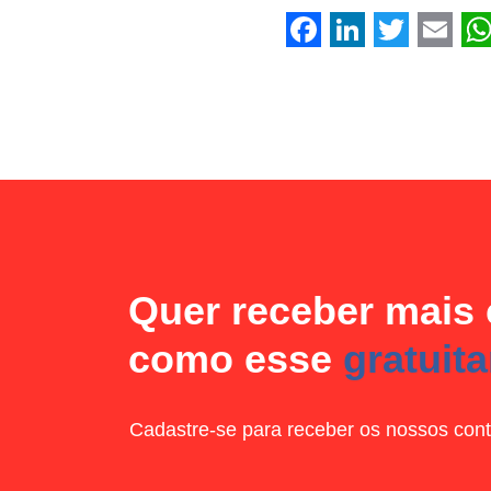
Facebook
LinkedIn
Twitter
Emai
W
Quer receber mais
como esse
gratuit
Cadastre-se para receber os nossos cont