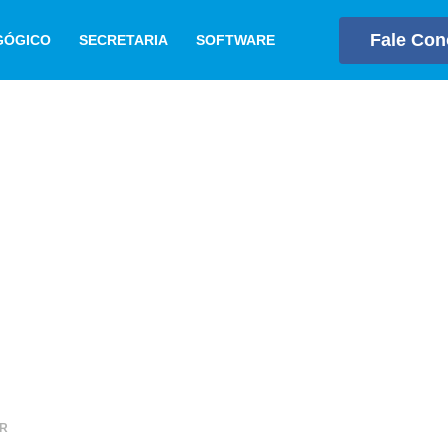
Fale Co
GÓGICO
SECRETARIA
SOFTWARE
ER