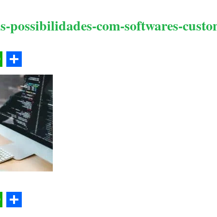
s-possibilidades-com-softwares-cust
l
hatsApp
Share
l
hatsApp
Share