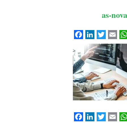
as-nova
Facebook
LinkedIn
Twitter
Emai
W
Facebook
LinkedIn
Twitter
Emai
W