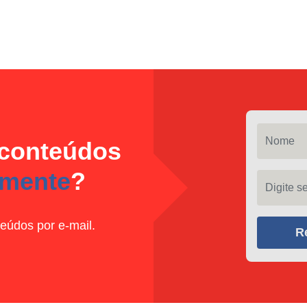
Nome
 conteúdos
amente
?
Digite seu
eúdos por e-mail.
R