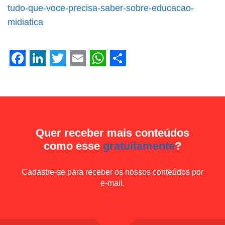
Facebook
LinkedIn
Twitter
Email
WhatsApp
Share
tudo-que-voce-precisa-saber-sobre-educacao-
midiatica
Facebook
LinkedIn
Twitter
Email
WhatsApp
Share
Quer receber mais conteúdos
como esse
gratuitamente
?
Cadastre-se para receber os nossos conteúdos por
e-mail.