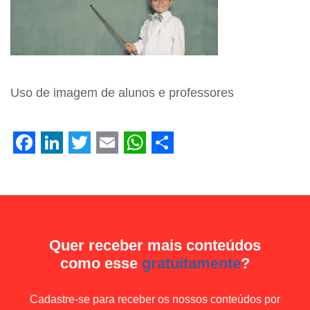
Uso de imagem de alunos e professores
Facebook
LinkedIn
Twitter
Email
WhatsApp
Share
Quer receber mais conteúdos
como esse
gratuitamente
?
Cadastre-se para receber os nossos conteúdos por