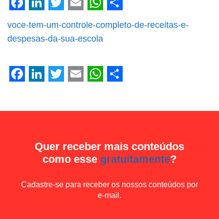
Facebook
LinkedIn
Twitter
Email
WhatsApp
Share
voce-tem-um-controle-completo-de-receitas-e-
despesas-da-sua-escola
Facebook
LinkedIn
Twitter
Email
WhatsApp
Share
Quer receber mais conteúdos
como esse
gratuitamente
?
Cadastre-se para receber os nossos conteúdos por
e-mail.