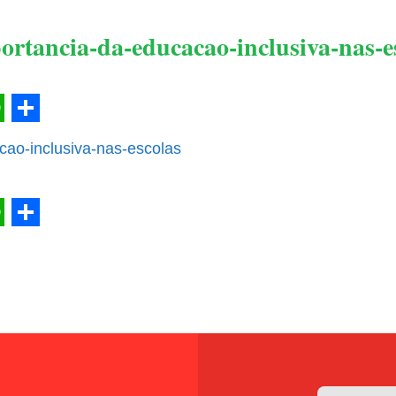
ortancia-da-educacao-inclusiva-nas-e
l
hatsApp
Share
cao-inclusiva-nas-escolas
l
hatsApp
Share