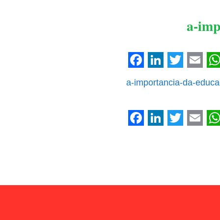
a-imp
Facebook
LinkedIn
Twitter
Emai
W
a-importancia-da-educa
Facebook
LinkedIn
Twitter
Emai
W