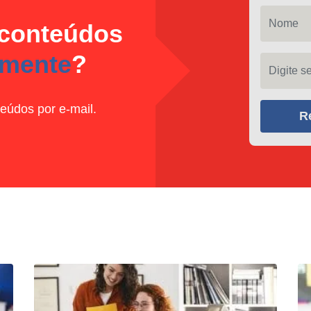
Nome
 conteúdos
amente
?
Digite seu
eúdos por e-mail.
R