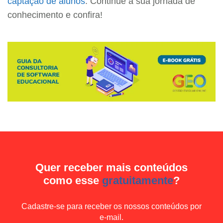
captação de alunos
. Continue a sua jornada de
conhecimento e confira!
Quer receber mais conteúdos
como esse
gratuitamente
?
Cadastre-se para receber os nossos conteúdos por
e-mail.