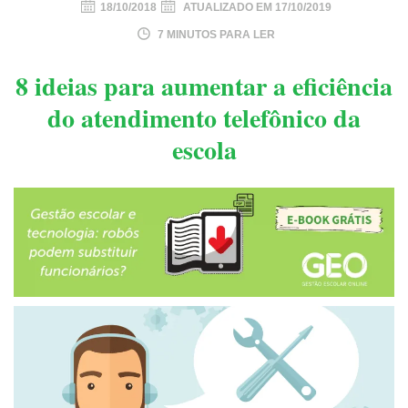
18/10/2018
ATUALIZADO EM
17/10/2019
7 MINUTOS PARA LER
8 ideias para aumentar a eficiência
do atendimento telefônico da
escola