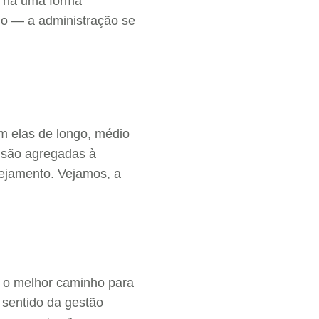
o há uma forma
mo — a administração se
am elas de longo, médio
s são agregadas à
ejamento. Vejamos, a
é o melhor caminho para
 sentido da gestão